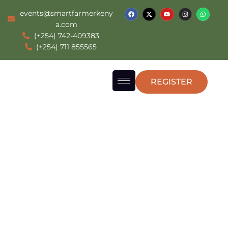
events@smartfarmerkeny
a.com
(+254) 742-409383
(+254) 711 855565
REGISTER